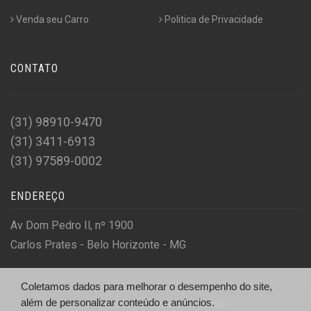
Venda seu Carro
Politica de Privacidade
CONTATO
(31) 98910-9470
(31) 3411-6913
(31) 97589-0002
ENDEREÇO
Av Dom Pedro Il, nº 1900
Carlos Prates - Belo Horizonte - MG
Coletamos dados para melhorar o desempenho do site,
além de personalizar conteúdo e anúncios.
© J Veiculos - http://jveiculos.com.br/